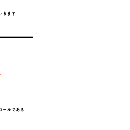
いきます
、
ゴールである