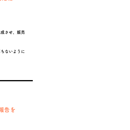
完成させ、販売
落ちないように
報告を